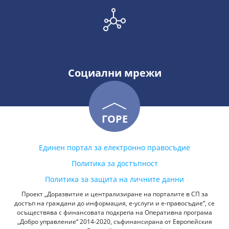
Социални мрежи
ГОРЕ
Единен портал за електронно правосъдие
Политика за достъпност
Политика за защита на личните данни
Проект „Доразвитие и централизиране на порталите в СП за
достъп на граждани до информация, е-услуги и е-правосъдие“, се
осъществява с финансовата подкрепа на Оперативна програма
„Добро управление“ 2014-2020, съфинансирана от Европейския