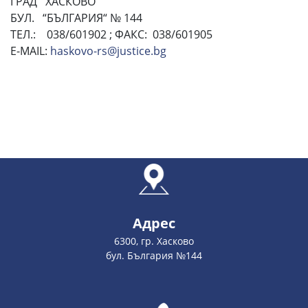
ГРАД ХАСКОВО
БУЛ. “БЪЛГАРИЯ“ № 144
ТЕЛ.: 038/601902 ; ФАКС: 038/601905
E-MAIL:
haskovo-rs@justice.bg
Адрес
6300, гр. Хасково
бул. България №144