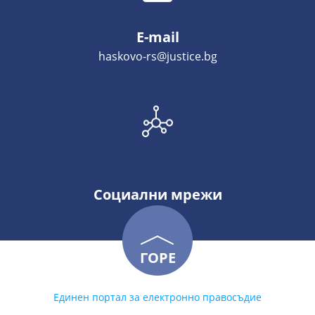
E-mail
haskovo-rs@justice.bg
Социални мрежи
ГОРЕ
Единен портал за електронно правосъдие