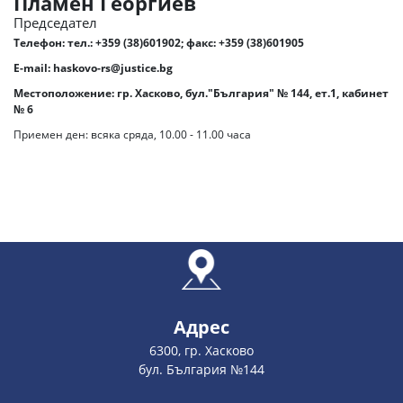
Пламен Георгиев
Председател
Телефон:
тел.: +359 (38)601902; факс: +359 (38)601905
E-mail:
haskovo-rs@justice.bg
Местоположение: гр. Хасково, бул."България" № 144, ет.1, кабинет
№ 6
Приемен ден: всяка сряда, 10.00 - 11.00 часа
Адрес
6300, гр. Хасково
бул. България №144