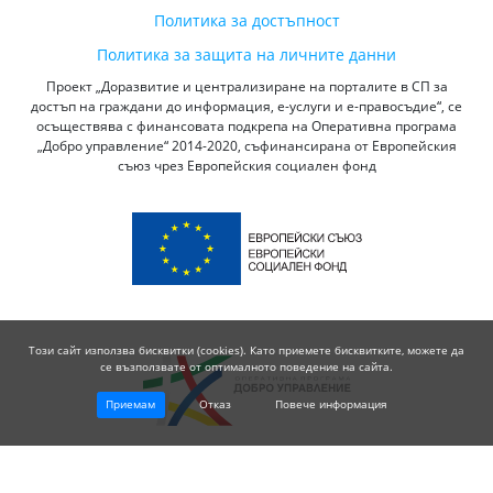
Политика за достъпност
Политика за защита на личните данни
Проект „Доразвитие и централизиране на порталите в СП за
достъп на граждани до информация, е-услуги и е-правосъдие“, се
осъществява с финансовата подкрепа на Оперативна програма
„Добро управление“ 2014-2020, съфинансирана от Европейския
съюз чрез Европейския социален фонд
Този сайт използва бисквитки (cookies). Като приемете бисквитките, можете да
се възползвате от оптималното поведение на сайта.
Приемам
Отказ
Повече информация
© 2026 Висш Съдебен Съвет - Република България