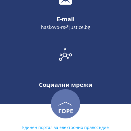
E-mail
haskovo-rs@justice.bg
Социални мрежи
ГОРЕ
Единен портал за електронно правосъдие