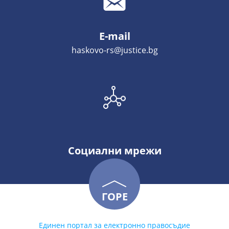
E-mail
haskovo-rs@justice.bg
Социални мрежи
ГОРЕ
Единен портал за електронно правосъдие