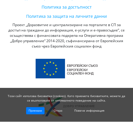
Политика за достъпност
Политика за защита на личните данни
Проект „Доразвитие и централизиране на порталите в СП за
достъп на граждани до информация, е-услуги и е-правосъдие“, се
осъществява с финансовата подкрепа на Оперативна програма
„Добро управление“ 2014-2020, съфинансирана от Европейския
съюз чрез Европейския социален фонд
Този сайт използва бисквитки (cookies). Като приемете бисквитките, можете да
се възползвате от оптималното поведение на сайта.
Приемам
Отказ
Повече информация
© 2026 Висш Съдебен Съвет - Република България