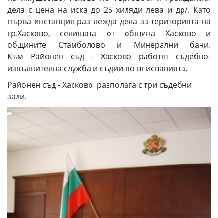
дела с цена на иска до 25 хиляди лева и др/. Като
първа инстанция разглежда дела за територията на
гр.Хасково, селищата от община Хасково и
общините Стамболово и Минерални бани.
Към Районен съд - Хасково работят съдебно-
изпълнителна служба и съдии по вписванията.
Районен съд - Хасково разполага с три съдебни
зали.