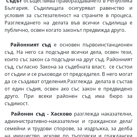
Съдът
осъществява правораздаването в Република
България. Съдилищата осигуряват равенство и
условия за състезателност на страните в процеса.
Разглеждането на делата във всички съдилища е
публично, освен когато законът предвижда друго.
Районният съд
е основен първоинстанционен
съд. На него са подсъдни всички дела, освен тези,
които със закон са подсъдни на друг съд. Районният
съд, съгласно Закона за съдебната власт, се състои
от съдии и се ръководи от председател. В него могат
да се създават отделения.Разглежда делата в състав
от един съдия, освен ако със закон е предвидено
друго. При всеки районен съд има бюро за
съдимост.
Районен съд - Хасково
разглежда наказателни,
административно-наказателни и граждански дела/
семейни и трудови спорове, за издръжка, за делба
на имущество, искове по търговски и граждански